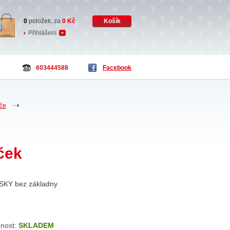
0
položek, za
0
Kč
Košík
Přihlášení
603444588
Facebook
če
ček
SKY bez základny
nost:
SKLADEM