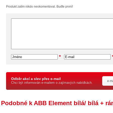
Produkt zatím nikdo neokomentoval. Buďte první!
*
Odběr akcí a slev přes e-mail
Chci být informován e-mailem o zajímavých nabídkách.
Podobné k ABB Element bílá/ bílá + r