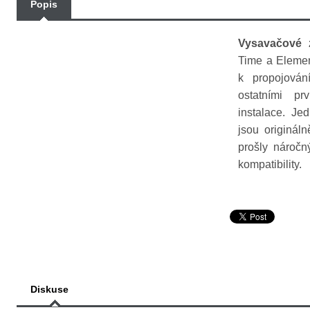
Popis
Vysavačové
Time a Elemen
k propojová
ostatními pr
instalace. J
jsou originál
prošly náročný
kompatibility.
Diskuse