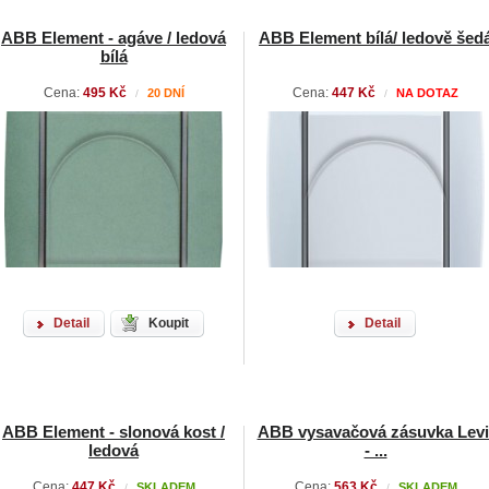
ABB Element - agáve / ledová
ABB Element bílá/ ledově šed
bílá
Cena:
495 Kč
Cena:
447 Kč
20 DNÍ
NA DOTAZ
/
/
Detail
Koupit
Detail
ABB Element - slonová kost /
ABB vysavačová zásuvka Levi
ledová
- ...
Cena:
447 Kč
Cena:
563 Kč
SKLADEM
SKLADEM
/
/