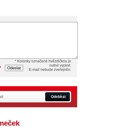
* Kolonky označené hvězdičkou je
nutné vyplnit.
*
Odeslat
E-mail nebude zveřejněn.
Odebírat
ámeček