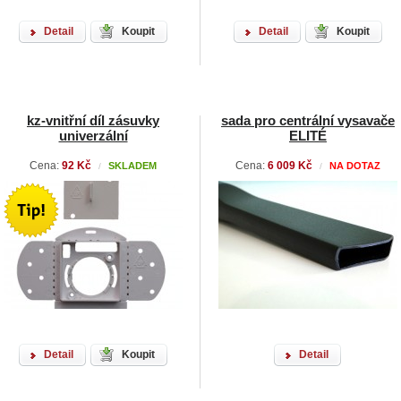
Detail
Koupit
Detail
Koupit
kz-vnitřní díl zásuvky
sada pro centrální vysavače
univerzální
ELITÉ
Cena:
92 Kč
Cena:
6 009 Kč
SKLADEM
NA DOTAZ
/
/
Detail
Koupit
Detail