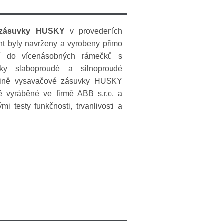
 zásuvky HUSKY
v provedeních
t byly navrženy a vyrobeny přímo
ní do vícenásobných rámečků s
vky slaboproudé a silnoproudé
edině vysavačové zásuvky HUSKY
ně vyráběné ve firmě ABB s.r.o. a
mi testy funkčnosti, trvanlivosti a