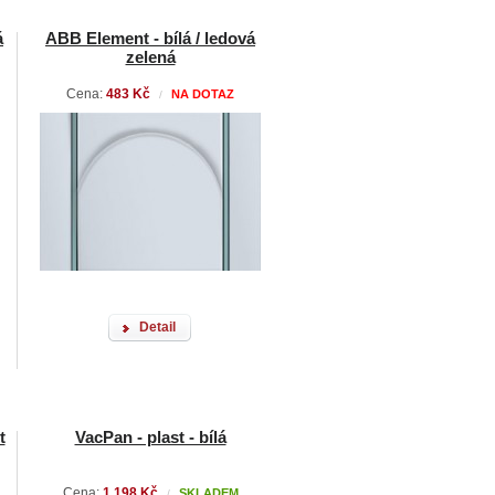
á
ABB Element - bílá / ledová
zelená
Cena:
483 Kč
NA DOTAZ
/
Detail
t
VacPan - plast - bílá
Cena:
1 198 Kč
SKLADEM
/