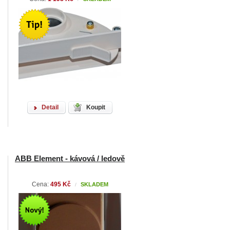
Detail
Koupit
ABB Element - kávová / ledově
Cena:
495 Kč
SKLADEM
/