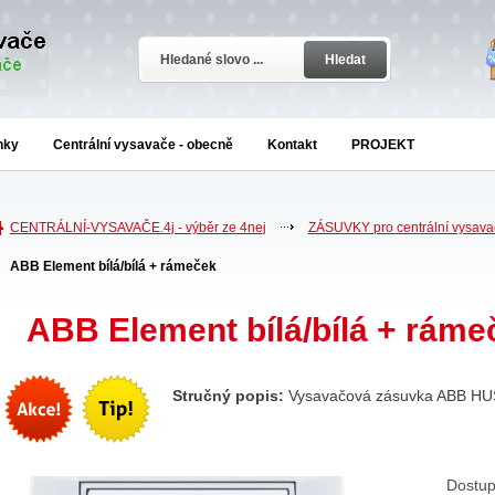
Hledat
nky
Centrální vysavače - obecně
Kontakt
PROJEKT
CENTRÁLNÍ-VYSAVAČE.4j - výběr ze 4nej
ZÁSUVKY pro centrální vysava
ABB Element bílá/bílá + rámeček
ABB Element bílá/bílá + ráme
Stručný popis:
Vysavačová zásuvka ABB HU
Dostup