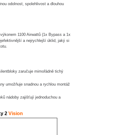
nou odolnost, spolehlivost a dlouhou
S výkonem 1100 Airwattů (1x Bypass a 1x
ektivnější a nejrychlejší úklid, jaký si
totu.
ilentbloky zaručuje mimořádně tichý
strany umožňuje snadnou a rychlou montáž
ů nádoby zajišťují jednoduchou a
y 2
Vision