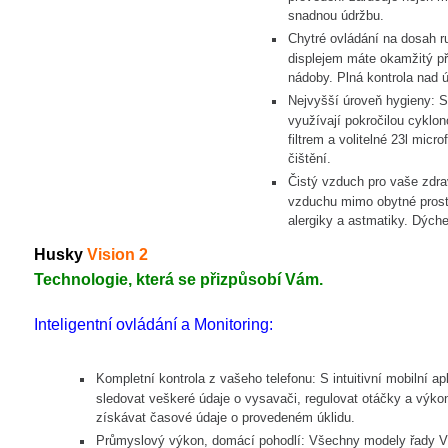
snadnou údržbu.
Chytré ovládání na dosah 
displejem máte okamžitý pře
nádoby. Plná kontrola nad 
Nejvyšší úroveň hygieny: S
využívají pokročilou cyklo
filtrem a volitelné 23l micr
čištění.
Čistý vzduch pro vaše zdra
vzduchu mimo obytné prosto
alergiky a astmatiky. Dých
Husky
Vision 2
Technologie, která se přizpůsobí Vám.
Inteligentní ovládání a Monitoring:
Kompletní kontrola z vašeho telefonu: S intuitivní mobilní a
sledovat veškeré údaje o vysavači, regulovat otáčky a výk
získávat časové údaje o provedeném úklidu.
Průmyslový výkon, domácí pohodlí: Všechny modely řady V