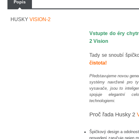
Popis
HUSKY
VISION-2
Vstupte do éry chy
2 Vision
Tady se snoubí špičk
čistota!
Představujeme novou gener
systémy navržené pro ty 
vysavače, jsou to intelig
spojuje elegantní cel
technologiemi.
Proč řada Husky 2
Špičkový design a odolnost
provedení zaručuje nejen mo