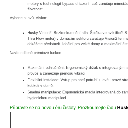
motory s technologií bypass chlazení, což zaručuje mimořád
životnost.
Vyberte si svůj Vision:
Husky Vision2: Bezkonkurenční síla. Špička ve své třídě! 
Thru Flow motor) v domácím sektoru zaručuje Vision2 ten nejef
dokážete představit. Ideální pro velké domy a maximální čis
Navíc sdílené prémiové funkce:
Maximální odhlučnění: Ergonomický držák s integrovanými s
provoz a zamezuje přenosu vibrací.
Flexibilní instalace: Vstup pro sací potrubí z levé i pravé 
kdekoli v domě.
Snadná manipulace: Ergonomická madla integrovaná do zámk
hygienickou manipulaci.
Připravte se na novou éru čistoty. Prozkoumejte řadu
Husk