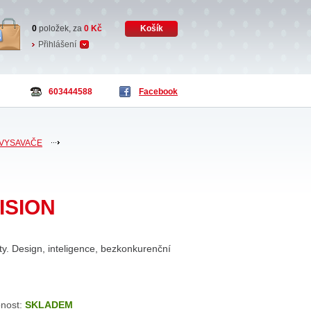
0
položek, za
0
Kč
Košík
Přihlášení
603444588
Facebook
 VYSAVAČE
VISION
y. Design, inteligence, bezkonkurenční
nost:
SKLADEM