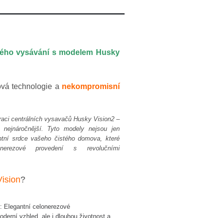
trého vysávání s modelem Husky
ová technologie a
nekompromisní
aci centrálních vysavačů Husky Vision2 –
nejnáročnější. Tyto modely nejsou jen
entní srdce vašeho čistého domova, které
onerezové provedení s revolučními
Vision
?
: Elegantní celonerezové
derní vzhled, ale i dlouhou životnost a