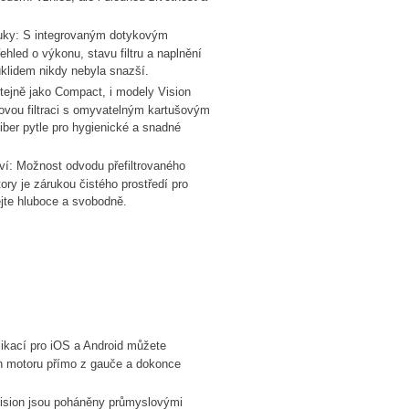
ruky: S integrovaným dotykovým
hled o výkonu, stavu filtru a naplnění
úklidem nikdy nebyla snazší.
tejně jako Compact, i modely Vision
novou filtraci s omyvatelným kartušovým
ofiber pytle pro hygienické a snadné
ví: Možnost odvodu přefiltrovaného
ry je zárukou čistého prostředí pro
ejte hluboce a svobodně.
plikací pro iOS a Android můžete
on motoru přímo z gauče a dokonce
ision jsou poháněny průmyslovými