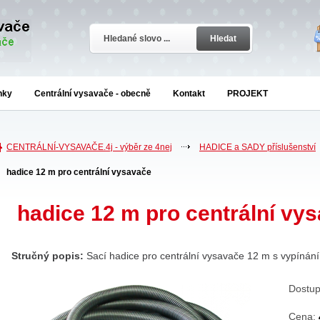
Hledat
nky
Centrální vysavače - obecně
Kontakt
PROJEKT
CENTRÁLNÍ-VYSAVAČE.4j - výběr ze 4nej
HADICE a SADY příslušenství
hadice 12 m pro centrální vysavače
hadice 12 m pro centrální vy
Stručný popis:
Sací hadice pro centrální vysavače 12 m s vypíná
Dostup
Cena: