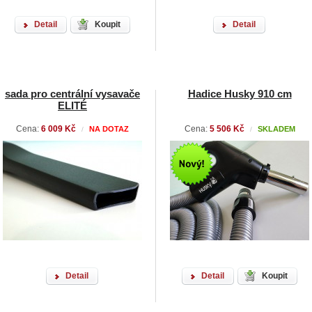
Detail
Koupit
Detail
sada pro centrální vysavače
Hadice Husky 910 cm
ELITÉ
Cena:
6 009 Kč
Cena:
5 506 Kč
NA DOTAZ
SKLADEM
/
/
Detail
Detail
Koupit