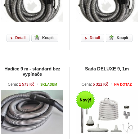
Detail
Koupit
Detail
Koupit
Hadice 9 m - standard bez
Sada DELUXE 9, 1m
vypínače
Cena:
1 573 Kč
Cena:
5 312 Kč
SKLADEM
NA DOTAZ
/
/