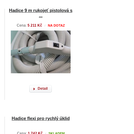
Hadice 9 m rukojeť pistolová s
...
Cena:
5 211 Kč
NA DOTAZ
/
Detail
Hadice flexi pro rychlý úklid
Cena:
1 742 Kč
SKLADEM
/