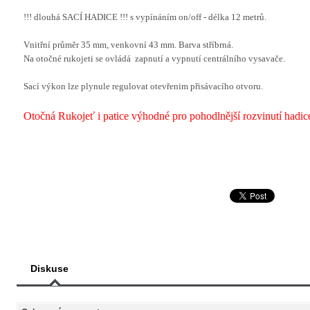
!!! dlouhá SACÍ HADICE !!! s vypínáním on/off - délka 12 metrů.
Vnitřní průměr 35 mm, venkovní 43 mm. Barva stříbrná.
Na otočné rukojeti se ovládá zapnutí a vypnutí centrálního vysavače.
Sací výkon lze plynule regulovat otevřenim přisávacího otvoru.
Otočná Rukojeť i patice výhodné pro pohodlnější rozvinutí hadic
Diskuse