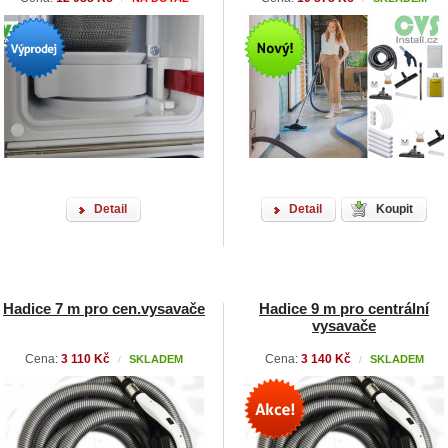
Detail
Detail
Koupit
Hadice 7 m pro cen.vysavače
Hadice 9 m pro centrální
vysavače
Cena:
3 110 Kč
Cena:
3 140 Kč
SKLADEM
SKLADEM
/
/