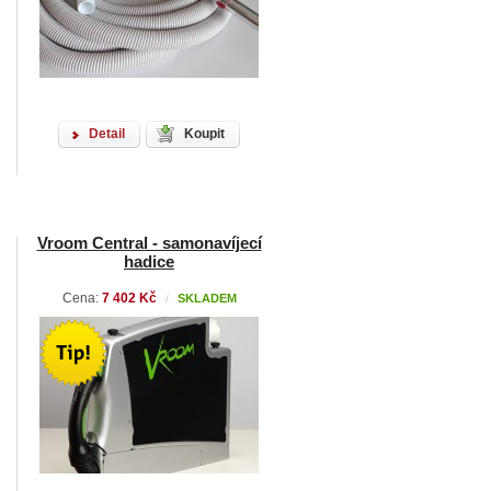
Detail
Koupit
Vroom Central - samonavíjecí
hadice
Cena:
7 402 Kč
SKLADEM
/