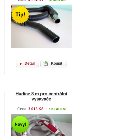
Detail
Koupit
Hadice 8 m pro centrální
vysavače
Cena:
3 013 Kč
SKLADEM
/