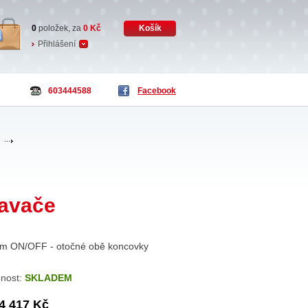
0
položek, za
0
Kč
Košík
Přihlášení
603444588
Facebook
savače
ním ON/OFF - otočné obě koncovky
nost:
SKLADEM
4 417 Kč