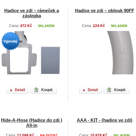
Hadice ve zdi – rámeček a
Hadice ve zdi – oblouk 90FF
záslepka
Cena:
472 Kč
Cena:
224 Kč
SKLADEM
SKLADEM
/
/
Detail
Koupit
Detail
Koupit
Hide-A-Hose (Hadice do zdi )
AAA - KIT - (hadice ve zdi)
All-in
Cena:
12 088 Kč
Cena:
10 878 Kč
NA DOTAZ
SKLADEM
/
/