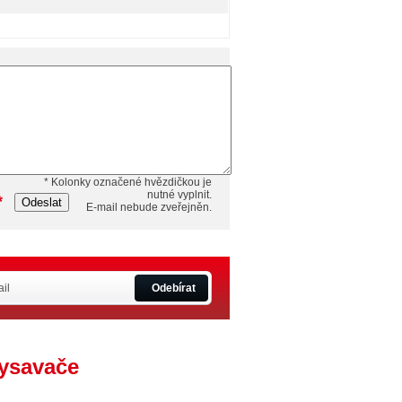
* Kolonky označené hvězdičkou je
nutné vyplnit.
*
Odeslat
E-mail nebude zveřejněn.
Odebírat
vysavače