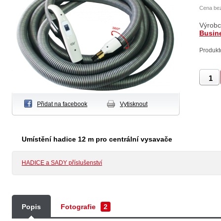
Cena be
Výrob
Busin
Produkt
Přidat na facebook
Vytisknout
Umístění hadice 12 m pro centrální vysavače
HADICE a SADY příslušenství
Popis
Fotografie
2