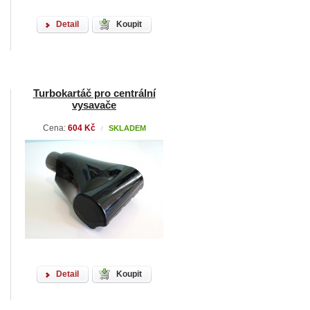
Detail
Koupit
Turbokartáč pro centrální
vysavače
Cena:
604 Kč
SKLADEM
/
Detail
Koupit