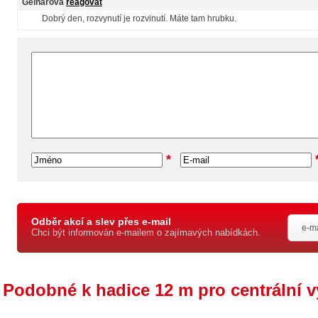
Gelnarová
reagovat
Dobrý den, rozvynutí je rozvinutí. Máte tam hrubku.
*
Odběr akcí a slev přes e-mail
Chci být informován e-mailem o zajímavých nabídkách.
Podobné k hadice 12 m pro centrální 