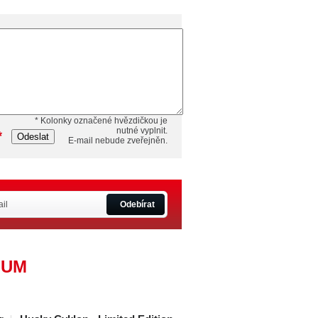
* Kolonky označené hvězdičkou je
nutné vyplnit.
*
Odeslat
E-mail nebude zveřejněn.
Odebírat
IUM