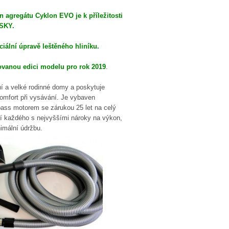
n agregátu Cyklon EVO je k příležitosti
USKY.
ciální úpravě leštěného hliníku.
ovanou edici modelu pro rok 2019
.
í a velké rodinné domy a poskytuje
omfort při vysávání. Je vybaven
ss motorem se zárukou 25 let na celý
í každého s nejvyššími nároky na výkon,
nimální údržbu.