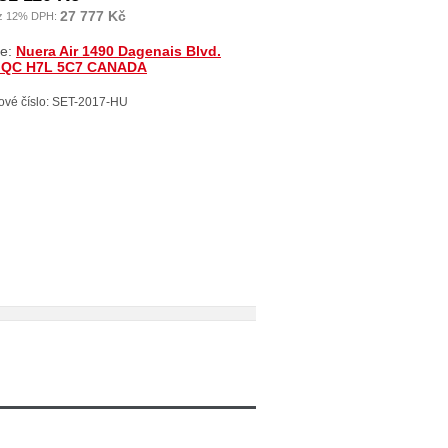
27 777 Kč
z 12% DPH:
ce:
Nuera Air 1490 Dagenais Blvd.
, QC H7L 5C7 CANADA
ové číslo: SET-2017-HU