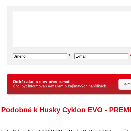
*
Odběr akcí a slev přes e-mail
Chci být informován e-mailem o zajímavých nabídkách.
Podobné k Husky Cyklon EVO - PREM