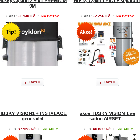
Husky Cyklon 2 + kit PREMIUM
Husky Cyklon EVO + separáto
9M
Cena:
31 448 Kč
Cena:
32 256 Kč
NA DOTAZ
NA DOTAZ
/
/
Detail
Detail
HUSKY VISION1 + INSTALACE
akce HUSKY VISION 1 se
generační
sadou AIRSET ...
Cena:
37 968 Kč
Cena:
40 880 Kč
SKLADEM
SKLADEM
/
/