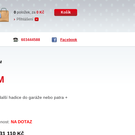
0
položek, za
0
Kč
Košík
Přihlášení
603444588
Facebook
M
M
ší hadice do garáže nebo patra +
nost:
NA DOTAZ
31 110 Kč