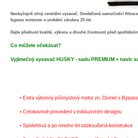
Neobyčejně silný c
entrální vysavač. Osvědčená samočistící filtra
bypass motorem a unikátní zárukou 25 let.
Dejte přednost kvalitě, výkonu a dlouhé životnosti před spotřební
Co můžete očekávat?
Vyjímečný vysavač HUSKY - sadu PREMIUM + navíc 
• Extra výkonný průmyslový motor zn. Domel s Bypass 
• Celokovové provedení v exkluzivním designu
• Spolehlivá a po mnoho let odzkoušená konstrukce