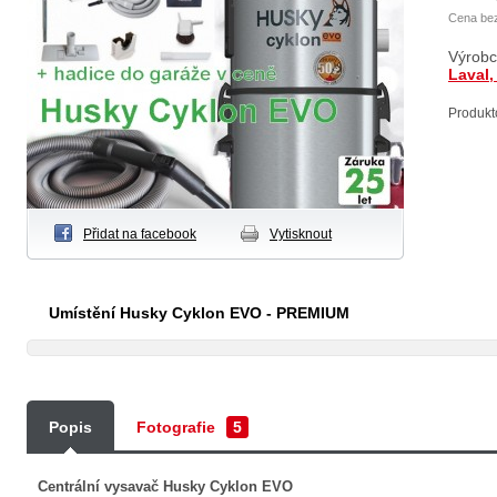
Cena be
Výrob
Laval
Produkt
Přidat na facebook
Vytisknout
Umístění Husky Cyklon EVO - PREMIUM
Popis
Fotografie
5
Centrální vysavač Husky Cyklon EVO