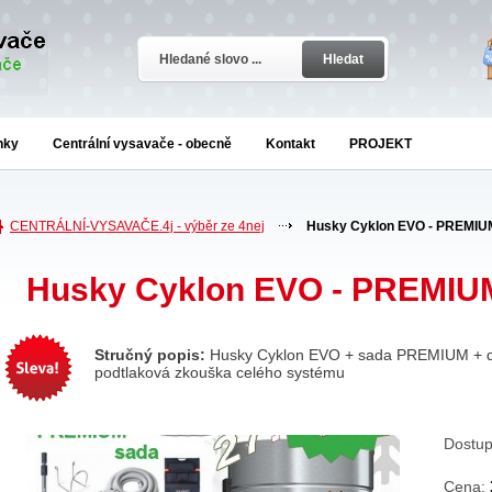
Hledat
nky
Centrální vysavače - obecně
Kontakt
PROJEKT
CENTRÁLNÍ-VYSAVAČE.4j - výběr ze 4nej
Husky Cyklon EVO - PREMIU
Husky Cyklon EVO - PREMIU
Stručný popis:
Husky Cyklon EVO + sada PREMIUM + dal
podtlaková zkouška celého systému
Dostup
Cena: