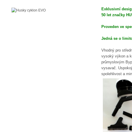
Exklusivní desig
50 let značky H
Proveden ve
spe
Jedná se o limit
Vhodný pro středn
vysoký výkon a k
průmyslovým Bypa
vysavač. Uspokoj
spolehlivost a mi