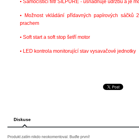
• Samočistící filtr SILPURE - usnadňuje údržbu a je mo
• Možnost vkládání přídavných papírových sáčků 2
prachem
• Soft start a soft stop šetří motor
• LED kontrola monitorující stav vysavačové jednotky
Diskuse
Produkt zatím nikdo neokomentoval. Buďte první!