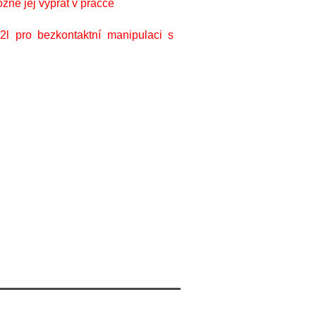
žné jej vyprat v pračce
2l pro bezkontaktní manipulaci s