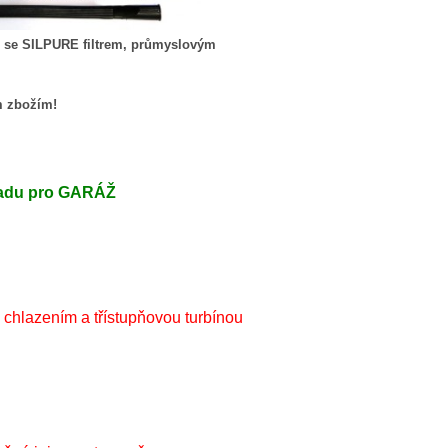
ce se SILPURE filtrem, průmyslovým
m zbožím!
sadu pro GARÁŽ
chlazením a třístupňovou turbínou