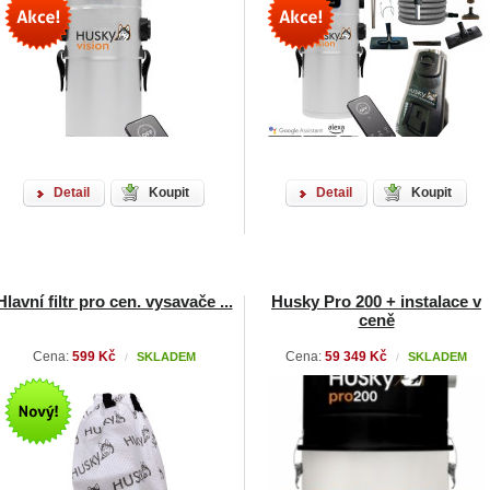
Detail
Koupit
Detail
Koupit
Hlavní filtr pro cen. vysavače ...
Husky Pro 200 + instalace v
ceně
Cena:
599 Kč
Cena:
59 349 Kč
SKLADEM
SKLADEM
/
/