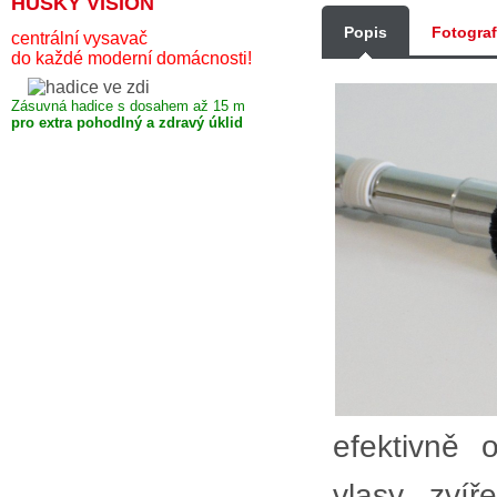
HUSKY VISION
Popis
Fotogra
centrální vysavač
do každé moderní domácnosti!
Zásuvná hadice s dosahem až 15 m
pro extra pohodlný a zdravý úklid
efektivně 
vlasy, zví