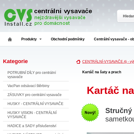
Produkty
Obchodní podmínky
Centrální vysavače - o
Kategorie
CENTRÁLNÍ-VYSAVAČE.4j - výb
Kartáč na šaty a prach
POTRUBNÍ DÍLY pro centrální
vysavače
VacPan odsávací štěrbiny
Kartáč na
ZÁSUVKY pro centrální vysavače
HUSKY - CENTRÁLNÍ VYSAVAČE
Stručný
HUSKY VISION - CENTRÁLNÍ
VYSAVAČE
sametkou
HADICE a SADY příslušenství