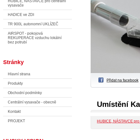
HUBICE, NÁSTAVCE pro centrální
vysavače
HADICE ve ZDI
TR 900L autonomní UKLÍZEČ
AIRSPOT - pokojová
REKUPERACE vzduchu lokální
bez potrubí
Stránky
Hlavní strana
Přidat na facebook
Produkty
Obchodní podmínky
Centrální vysavače - obecně
Umístění Ka
Kontakt
PROJEKT
HUBICE, NÁSTAVCE pro c