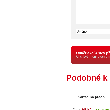
Odběr akcí a slev př
Chci být informován e-
Podobné k 
Kartáč na prach
Cena:
248 Kč
SKLADEM
/