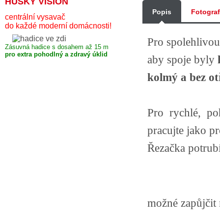
HUSKY VISION
Popis
Fotogra
centrální vysavač
do každé moderní domácnosti!
Pro spolehlivou
Zásuvná hadice s dosahem až 15 m
pro extra pohodlný a zdravý úklid
aby spoje byly
kolmý a bez o
Pro rychlé, po
pracujte jako pr
Řezačka potru
možné zapůjčit 