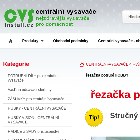
Produkty
Obchodní podmínky
Centrální vysavače - o
Kategorie
CENTRÁLNÍ-VYSAVAČE.4j - výb
řezačka potrubí HOBBY
POTRUBNÍ DÍLY pro centrální
vysavače
VacPan odsávací štěrbiny
řezačka 
ZÁSUVKY pro centrální vysavače
HUSKY - CENTRÁLNÍ VYSAVAČE
Stručný
HUSKY VISION - CENTRÁLNÍ
VYSAVAČE
HADICE a SADY příslušenství