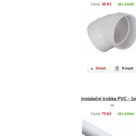
Cena:
30 Kč
SKLADEM
/
Detail
Koupit
instalační trubka PVC - 1m
...
Cena:
75 Kč
SKLADEM
/