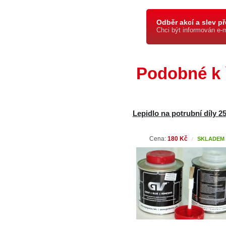
Odběr akcí a slev př
Chci být informován e-
Podobné k 
Lepidlo na potrubní díly 2
Cena:
180 Kč
SKLADEM
/