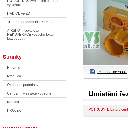
HUBICE, NÁSTAVCE pro centrální
vysavače
HADICE ve ZDI
TR 900L autonomní UKLÍZEČ
AIRSPOT - pokojová
REKUPERACE vzduchu lokální
bez potrubí
Stránky
Hlavní strana
Přidat na facebook
Produkty
Obchodní podmínky
Umístění ř
Centrální vysavače - obecně
Kontakt
POTRUBNÍ DÍLY pro centr
PROJEKT