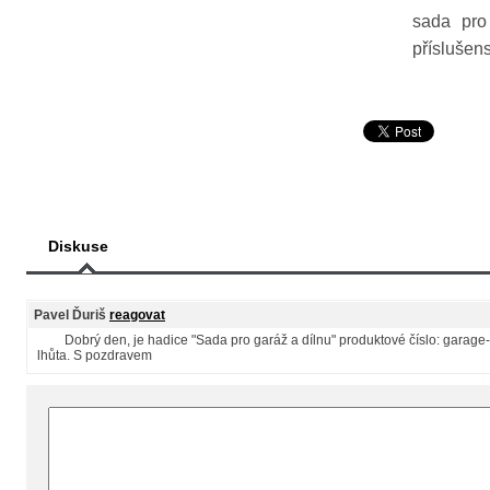
sada pro
příslušen
Diskuse
Pavel Ďuriš
reagovat
Dobrý den, je hadice "Sada pro garáž a dílnu" produktové číslo: garage-k
lhůta. S pozdravem