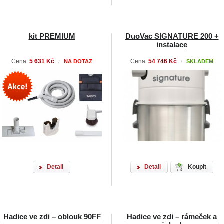
kit PREMIUM
DuoVac SIGNATURE 200 +
instalace
Cena:
5 631 Kč
Cena:
54 746 Kč
NA DOTAZ
SKLADEM
/
/
Detail
Detail
Koupit
Hadice ve zdi – oblouk 90FF
Hadice ve zdi – rámeček a