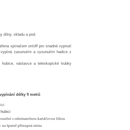
y dílny, skladu a pod.
atřena spínačem on/off pro snadné vypnutí
a vypíná zasunutím a vysunutím hadice z
 hubice, nástavce a teleskopické trubky
vypínání délky 9 metrů
ici
 hubici
lounění s odnímatelnou kartáčovou lištou
c na špatně přístupná místa