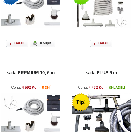
Detail
Koupit
Detail
sada PREMIUM 10, 6 m
sada PLUS 9 m
Cena:
4 592 Kč
Cena:
4 472 Kč
5 DNÍ
SKLADEM
/
/