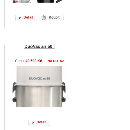
Detail
Koupit
DuoVac air 50 I
Cena:
49 598 Kč
NA DOTAZ
/
Detail