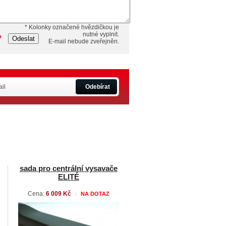
* Kolonky označené hvězdičkou je
nutné vyplnit.
*
Odeslat
E-mail nebude zveřejněn.
Odebírat
sada pro centrální vysavače
ELITÉ
Cena:
6 009 Kč
NA DOTAZ
/