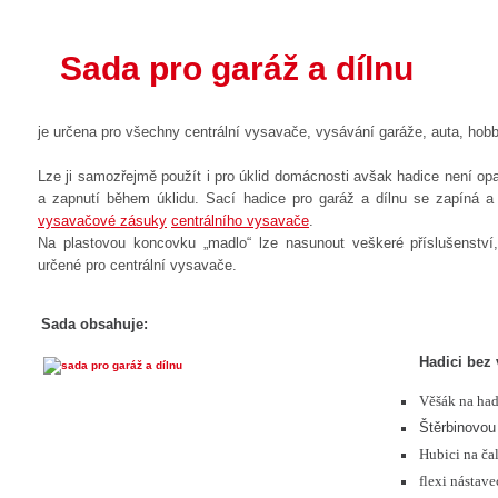
Sada pro garáž a dílnu
je určena pro všechny centrální vysavače, vysávání garáže, auta, hobb
Lze ji samozřejmě použít i pro úklid domácnosti avšak hadice není op
a zapnutí během úklidu. Sací hadice pro garáž a dílnu se zapíná 
vysavačové zásuky
centrálního vysavače
.
Na plastovou koncovku „madlo“ lze nasunout veškeré příslušenství,
určené pro centrální vysavače.
Sada obsahuje:
Hadici bez 
Věšák na had
Štěrbinovou
Hubici na ča
flexi nástave