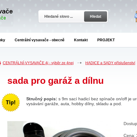
Hledat
nky
Centrální vysavače - obecně
Kontakt
PROJEKT
CENTRÁLNÍ-VYSAVAČE.4j - výběr ze 4nej
HADICE a SADY příslušenství
sada pro garáž a dílnu
Stručný popis:
s 9m sací hadicí bez spínače on/off je u
vysávání garáže, auta, hobby dílny, skladu a pod.
Dostup
Cena: