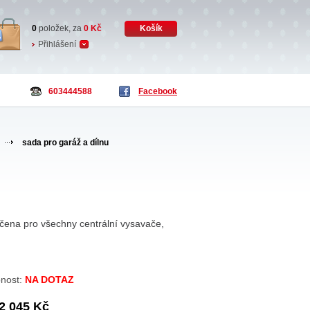
0
položek, za
0
Kč
Košík
Přihlášení
603444588
Facebook
sada pro garáž a dílnu
rčena pro všechny centrální vysavače,
nost:
NA DOTAZ
2 045 Kč