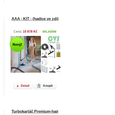
AAA - KIT - (hadice ve zdi)
Cena:
10 878 Kč
SKLADEM
/
Detail
Koupit
Turbokartáč Premium-hair