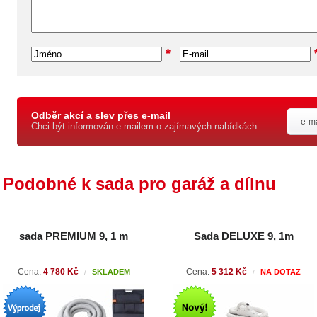
*
Odběr akcí a slev přes e-mail
Chci být informován e-mailem o zajímavých nabídkách.
Podobné k sada pro garáž a dílnu
sada PREMIUM 9, 1 m
Sada DELUXE 9, 1m
Cena:
4 780 Kč
Cena:
5 312 Kč
SKLADEM
NA DOTAZ
/
/