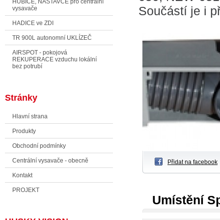
HUBICE, NÁSTAVCE pro centrální
Součástí je i p
vysavače
HADICE ve ZDI
TR 900L autonomní UKLÍZEČ
AIRSPOT - pokojová
REKUPERACE vzduchu lokální
bez potrubí
Stránky
Hlavní strana
Produkty
Obchodní podmínky
Centrální vysavače - obecně
Přidat na facebook
Kontakt
PROJEKT
Umístění Sp