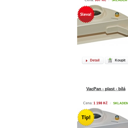
Cena:
997 Kč
SKLADEM
/
Detail
Koupit
VacPan - plast - bílá
Cena:
1 198 Kč
SKLADE
/