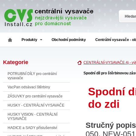
Produkty
Obchodní podmínky
Centrální vysavače - o
Kategorie
CENTRÁLNÍ-VYSAVAČE.4j - výb
Spodní díl pro štěrbinovou zás
POTRUBNÍ DÍLY pro centrální
vysavače
VacPan odsávací štěrbiny
Spodní d
ZÁSUVKY pro centrální vysavače
do zdi
HUSKY - CENTRÁLNÍ VYSAVAČE
HUSKY VISION - CENTRÁLNÍ
VYSAVAČE
Stručný popis
HADICE a SADY příslušenství
050, NEW-051,