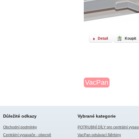
Detail
Koupit
VacPan
Důležité odkazy
Vybrané kategorie
Obchodní podmínky
POTRUBNÍ DÍLY pro centrální vysav
Centrální vysavače - obecně
VacPan odsávací štěrbiny