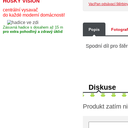
HUSKY VISION
VacPan odsávací štěrbin
centrální vysavač
do každé moderní domácnosti!
Zásuvná hadice s dosahem až 15 m
Popis
Fotogra
pro extra pohodlný a zdravý úklid
Spodní díl pro št
Diskuse
Produkt zatím n